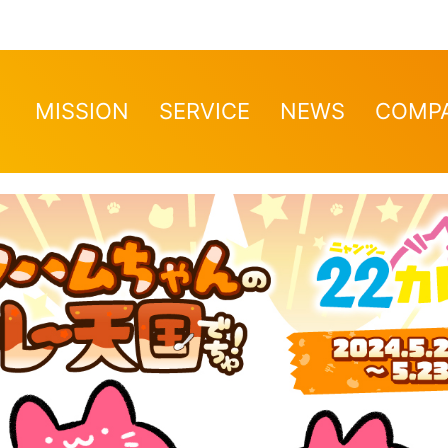
MISSION
SERVICE
NEWS
COMP
ぬけ！爆走！クソハムちゃん』×『22カレー』コラ