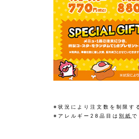
※状況により注文数を制限す
※アレルギー28品目は
別紙
で