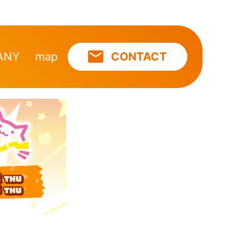
ANY
map
CONTACT
ボ決定！