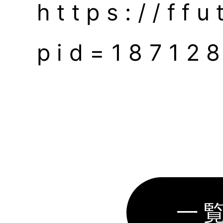
https://ffu
pid=18712
一