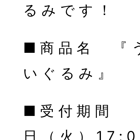
るみです！
■商品名 『
いぐるみ』
■受付期間 2
日（火）17: